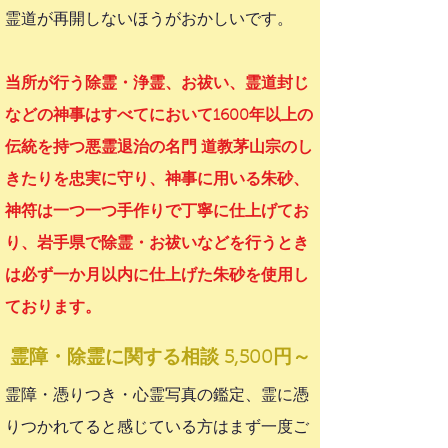
霊道が再開しないほうがおかしいです。
当所が行う除霊・浄霊、お祓い、霊道封じ
などの神事はすべてにおいて1600年以上の
伝統を持つ悪霊退治の名門 道教茅山宗のし
きたりを忠実に守り、神事に用いる朱砂、
神符は一つ一つ手作りで丁寧に仕上げてお
り、岩手県で除霊・お祓いなどを行うとき
は必ず一か月以内に仕上げた朱砂を使用し
ております。
霊障・除霊
に関する
相談 5,500円～
霊障・憑りつき・心霊写真の鑑定、霊に憑
りつかれてると感じている方はまず一度ご