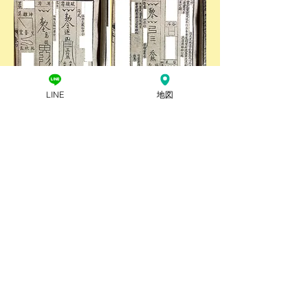
LINE
地図
岩手県 ​除霊・浄霊の様子