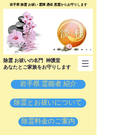
岩手県 除霊 お祓い 霊障 憑依 悪霊からお守りします
​除霊 お祓いの名門 神護堂
あなたとご家族をお守りします
岩手県 霊能者 紹介
除霊とお祓いについて
除霊料金のご案内