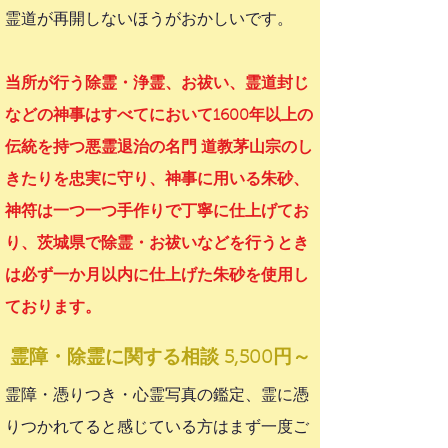
霊道が再開しないほうがおかしいです。
当所が行う除霊・浄霊、お祓い、霊道封じ
などの神事はすべてにおいて1600年以上の
伝統を持つ悪霊退治の名門 道教茅山宗のし
きたりを忠実に守り、神事に用いる朱砂、
神符は一つ一つ手作りで丁寧に仕上げてお
り、茨城県で除霊・お祓いなどを行うとき
は必ず一か月以内に仕上げた朱砂を使用し
ております。
霊障・除霊
に関する
相談 5,500円～
霊障・憑りつき・心霊写真の鑑定、霊に憑
りつかれてると感じている方はまず一度ご