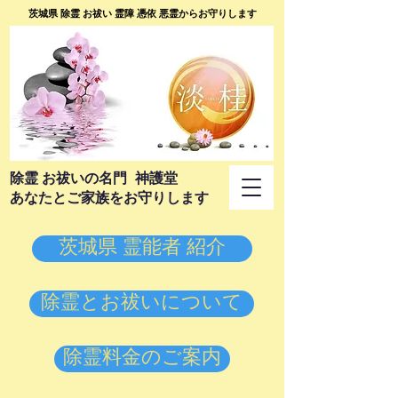
茨城県 除霊 お祓い 霊障 憑依 悪霊からお守りします
​除霊 お祓いの名門 神護堂
あなたとご家族をお守りします
茨城県 霊能者 紹介
除霊とお祓いについて
除霊料金のご案内