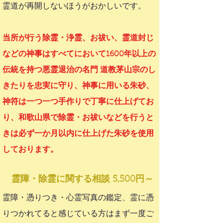
霊道が再開しないほうがおかしいです。
当所が行う除霊・浄霊、お祓い、霊道封じ
などの神事はすべてにおいて1600年以上の
伝統を持つ悪霊退治の名門 道教茅山宗のし
きたりを忠実に守り、神事に用いる朱砂、
神符は一つ一つ手作りで丁寧に仕上げてお
り、和歌山県で除霊・お祓いなどを行うと
きは必ず一か月以内に仕上げた朱砂を使用
しております。
霊障・除霊
に関する
相談 5,500円～
霊障・憑りつき・心霊写真の鑑定、霊に憑
りつかれてると感じている方はまず一度ご