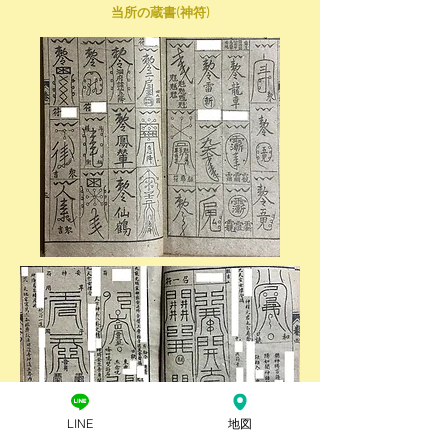
当所の蔵書(神符)
LINE
地図