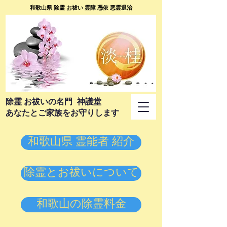
和歌山県 除霊 お祓い 霊障 憑依 悪霊退治
​除霊 お祓いの名門 神護堂
あなたとご家族をお守りします
和歌山県 霊能者 紹介
除霊とお祓いについて
和歌山の除霊料金