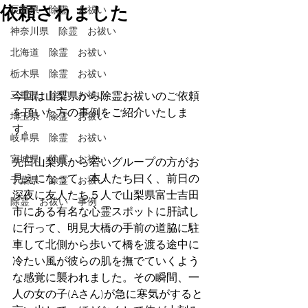
依頼されました
長野県 除霊 お祓い
神奈川県 除霊 お祓い
北海道 除霊 お祓い
栃木県 除霊 お祓い
三重県 除霊 お祓い
今回は山梨県から除霊お祓いのご依頼
を頂いた方の事例をご紹介いたしま
埼玉県 除霊 お祓い
す。
岐阜県 除霊 お祓い
宮城県 除霊 お祓い
先日山梨県から若いグループの方がお
見えになって、本人たち曰く、前日の
千葉県 除霊 お祓い
深夜に友人たち５人で山梨県富士吉田
除霊 お祓い 事例
市にある有名な心霊スポットに肝試し
に行って、明見大橋の手前の道脇に駐
車して北側から歩いて橋を渡る途中に
冷たい風が彼らの肌を撫でていくよう
な感覚に襲われました。その瞬間、一
人の女の子(Aさん)が急に寒気がすると