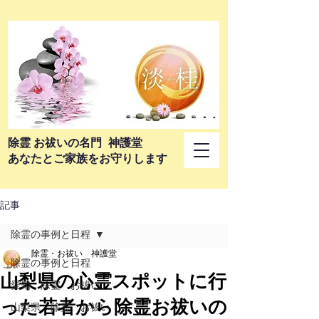
​除霊 お祓いの名門 神護堂
あなたとご家族をお守りします
記事
除霊の事例と日程
除霊・お祓い 神護堂
除霊の事例と日程
山梨県の心霊スポットに行
愛知 除霊 お祓い
った若者から除霊お祓いの
山梨県 除霊 お祓い