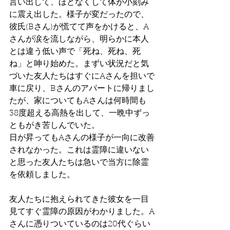
言い出して、ほどなくして体が小刻み
に震え出した。様子が変だったので、
彼氏(Bさん)が慌てて声をかけると、A
さんが涙を流しながら、明らかに本人
とは違う低い声で「死ね、死ね、死
ね」と呻り始めた。まずい状況だと気
づいた友人たちはすぐにAさんを担いで
車に戻り、Bさんのアパートに帰りまし
たが、家についてもAさんは何時間も
38度超える高熱を出して、一晩中ずっ
ともがき苦しんでいた。
日が昇ってもAさんの様子が一向に改善
されなかった。これは霊障に違いない
と思った友人たちは急いで当方に除霊
を依頼しました。
友人たちに抱えられてきた彼女を一目
見てすぐ霊障の原因がわかりました。A
さんに憑りついているのは20代ぐらい