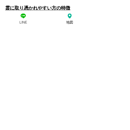
霊に取り憑かれやすい方の特徴
LINE
地図
霊に憑依されないための対策
今回の現場は　山梨県富士吉田市大明
見
山梨県 除霊 お祓い
山梨県 除霊 お祓い
除霊 お祓い 事例
すべて表示
最新記事