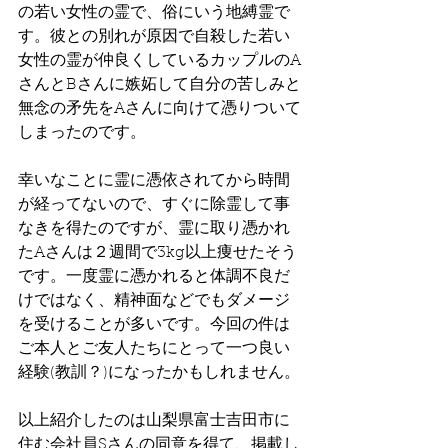
の若い女性の霊で、俗にいう地縛霊で
す。彼との別れが原因で自殺した若い
女性の霊が仲良くしているカップルのA
さんとBさんに嫉妬して自分の苦しみと
無念の矛先をAさんに向けて憑りついて
しまったのです。
幸いなことに霊に憑依されてから時間
が経ってないので、すぐに除霊して事
なきを得たのですが、霊に取り憑かれ
たAさんは２週間で3kg以上痩せたそう
です。一度霊に憑かれると体調不良だ
けではなく、精神面などでもダメージ
を受けることが多いです。今回の件は
ご本人とご友人たちにとって一つ良い
経験(教訓？)になったかもしれません。
以上紹介したのは山梨県富士吉田市に
住む会社員Sさんの同意を得て、掲載し