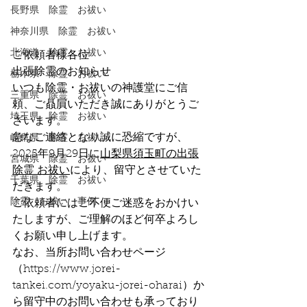
長野県 除霊 お祓い
神奈川県 除霊 お祓い
北海道 除霊 お祓い
ご依頼者様各位
出張除霊のお知らせ
栃木県 除霊 お祓い
いつも除霊・お祓いの神護堂にご信
三重県 除霊 お祓い
頼、ご贔屓いただき誠にありがとうご
埼玉県 除霊 お祓い
ざいます。
急なご連絡となり誠に恐縮ですが、
岐阜県 除霊 お祓い
2025年9月29日に
山梨県須玉町の出張
宮城県 除霊 お祓い
除霊 お祓い
により、留守とさせていた
千葉県 除霊 お祓い
だきます。
除霊 お祓い 事例
ご依頼者にはご不便ご迷惑をおかけい
たしますが、ご理解のほど何卒よろし
くお願い申し上げます。
なお、当所お問い合わせページ
（
https://www.jorei-
tankei.com/yoyaku-jorei-oharai
）か
ら留守中のお問い合わせも承っており