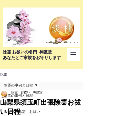
​除霊 お祓いの名門 神護堂
あなたとご家族をお守りします
記事
除霊の事例と日程
除霊・お祓い 神護堂
除霊の事例と日程
山梨県須玉町出張除霊お祓
愛知 除霊 お祓い
い日程
山梨県 除霊 お祓い