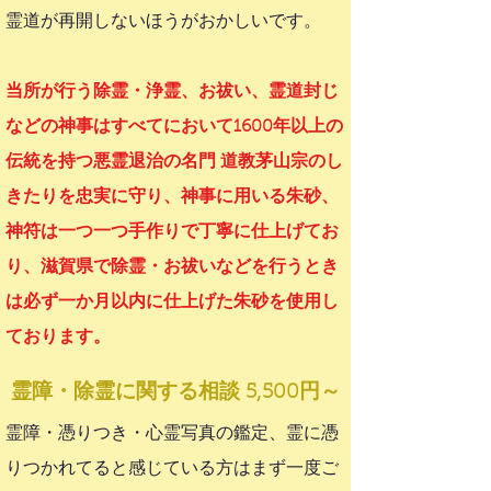
霊道が再開しないほうがおかしいです。
当所が行う除霊・浄霊、お祓い、霊道封じ
などの神事はすべてにおいて1600年以上の
伝統を持つ悪霊退治の名門 道教茅山宗のし
きたりを忠実に守り、神事に用いる朱砂、
神符は一つ一つ手作りで丁寧に仕上げてお
り、滋賀県で除霊・お祓いなどを行うとき
は必ず一か月以内に仕上げた朱砂を使用し
ております。
霊障・除霊
に関する
相談 5,500円～
霊障・憑りつき・心霊写真の鑑定、霊に憑
りつかれてると感じている方はまず一度ご