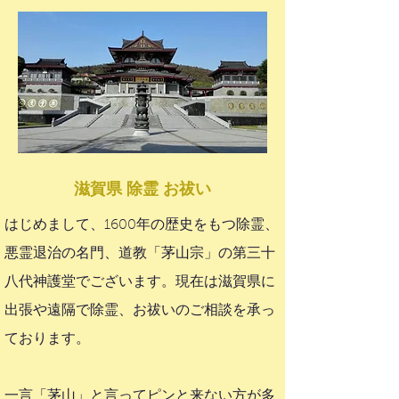
滋賀県 除霊 お祓い
はじめまして、1600年の歴史をもつ除霊、
悪霊退治の名門、道教「茅山宗」の第三十
八代神護堂でございます。現在は滋賀県に
出張や遠隔で除霊、お祓いのご相談を承っ
ております。
一言「茅山」と言ってピンと来ない方が多