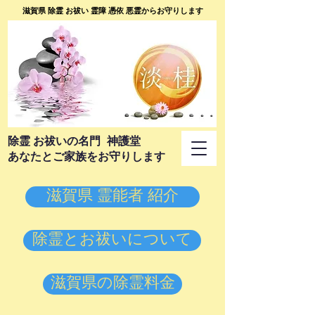
滋賀県 除霊 お祓い 霊障 憑依 悪霊からお守りします
​除霊 お祓いの名門 神護堂
あなたとご家族をお守りします
滋賀県 霊能者 紹介
除霊とお祓いについて
滋賀県の除霊料金