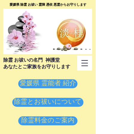
愛媛県 除霊 お祓い 霊障 憑依 悪霊からお守りします
​除霊 お祓いの名門 神護堂
あなたとご家族をお守りします
愛媛県 霊能者 紹介
除霊とお祓いについて
除霊料金のご案内