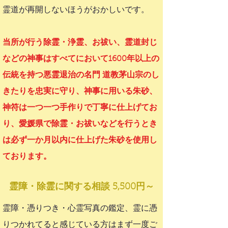
霊道が再開しないほうがおかしいです。
当所が行う除霊・浄霊、お祓い、霊道封じ
などの神事はすべてにおいて1600年以上の
伝統を持つ悪霊退治の名門 道教茅山宗のし
きたりを忠実に守り、神事に用いる朱砂、
神符は一つ一つ手作りで丁寧に仕上げてお
り、愛媛県で除霊・お祓いなどを行うとき
は必ず一か月以内に仕上げた朱砂を使用し
ております。
霊障・除霊
に関する
相談 5,500円～
霊障・憑りつき・心霊写真の鑑定、霊に憑
りつかれてると感じている方はまず一度ご