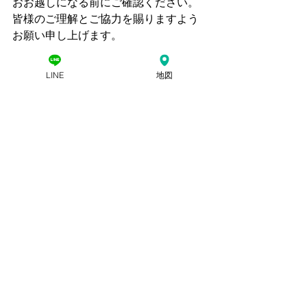
おお越しになる前にご確認ください。
皆様のご理解とご協力を賜りますよう
お願い申し上げます。
LINE
地図
栃木県 除霊 お祓い
栃木県 除霊 お祓い
コメント
この投稿へのコメントは利用でき
なくなりました。詳細はサイト所
有者にお問い合わせください。
​プライバシーポリシー