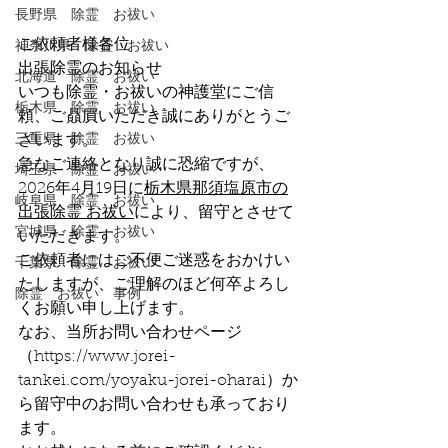
長野県 除霊 お祓い
ご依頼者様各位
神奈川県 除霊 お祓い
出張除霊のお知らせ
北海道 除霊 お祓い
いつも除霊・お祓いの神護堂にご信
栃木県 除霊 お祓い
頼、ご贔屓いただき誠にありがとうご
三重県 除霊 お祓い
ざいます。
急なご連絡となり誠に恐縮ですが、
埼玉県 除霊 お祓い
2026年4月19日に
栃木県那須塩原市の
岐阜県 除霊 お祓い
出張除霊 お祓い
により、留守とさせて
宮城県 除霊 お祓い
いただきます。
ご依頼者にはご不便ご迷惑をおかけい
千葉県 除霊 お祓い
たしますが、ご理解のほど何卒よろし
除霊 お祓い 事例
くお願い申し上げます。
なお、当所お問い合わせページ
（
https://www.jorei-
tankei.com/yoyaku-jorei-oharai
）か
ら留守中のお問い合わせも承っており
ます。