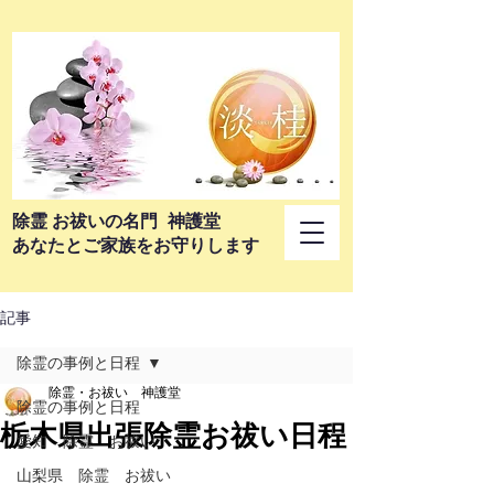
​除霊 お祓いの名門 神護堂
あなたとご家族をお守りします
記事
除霊の事例と日程
除霊・お祓い 神護堂
除霊の事例と日程
栃木県出張除霊お祓い日程
愛知 除霊 お祓い
山梨県 除霊 お祓い